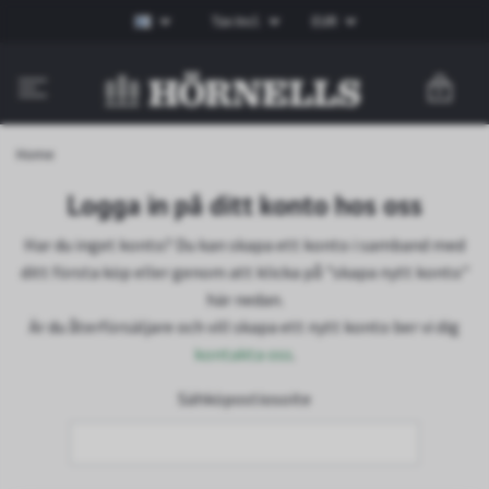
Tax Incl.
EUR
0
Home
Logga in på ditt konto hos oss
Har du inget konto? Du kan skapa ett konto i samband med
ditt första köp eller genom att klicka på "skapa nytt konto"
här nedan.
Är du återförsäljare och vill skapa ett nytt konto ber vi dig
kontakta oss
.
Sähköpostiosoite