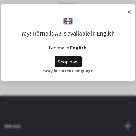
Salasana
×
Yay! Hörnells AB is available in English
Browse in
English
.
Shop now
Forgot Password?
Stay in current language
LUO UUSI TILI
Om oss