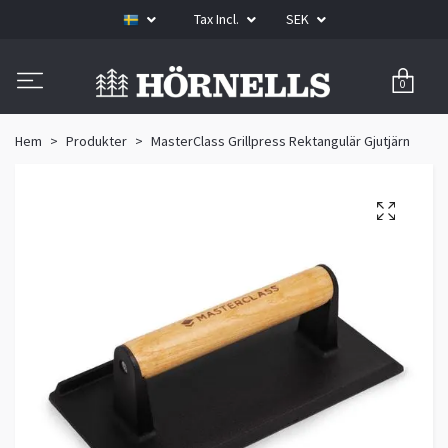
Tax Incl.
SEK
0
Hem
Produkter
MasterClass Grillpress Rektangulär Gjutjärn