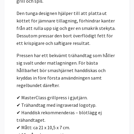
grill och spis.
Den tunga designen hjälper till att platta ut
köttet för jämnare tillagning, förhindrar kanter
från att rulla upp sig och ger en smakrik stekyta.
Dessutom pressar den bort överflödigt fett för
ett krispigare och saftigare resultat.
Pressen har ett bekvämt trähandtag som håller
sig svalt under matlagningen. För bästa
hållbarhet bör smashjärnet handdiskas och
kryddas in före första användningen samt
regelbundet därefter.
✔ MasterClass grillpress i gjutjärn.
✔ Trähandtag med ingraverad logotyp.
✔ Handdisk rekommenderas – blötlägg ej
trähandtaget.
✔ Mått: ca 21 x 10,5 x 7 cm.