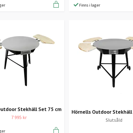
ager
Finns i lager
Outdoor Stekhäll Set 75 cm
Hörnells Outdoor Stekhäll
7 995 kr
Slutsåld
ager