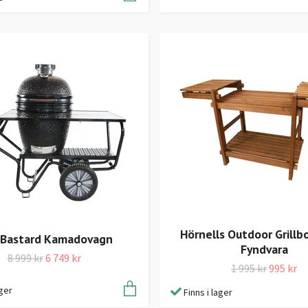
Hörnells Outdoor Grillb
 Bastard Kamadovagn
Fyndvara
8 999 kr
6 749 kr
1 995 kr
995 kr
ager
Finns i lager