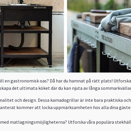
ll en gastronomisk oas? Då har du hamnat på rätt plats! Utforska
t skapa det ultimata köket där du kan njuta av långa sommarkvälla
alitet och design. Dessa kamadogrillar är inte bara praktiska och e
ranterat kommer att locka uppmärksamheten hos alla dina gäster
 med matlagningsmöjligheterna? Utforska våra populära stekhälls