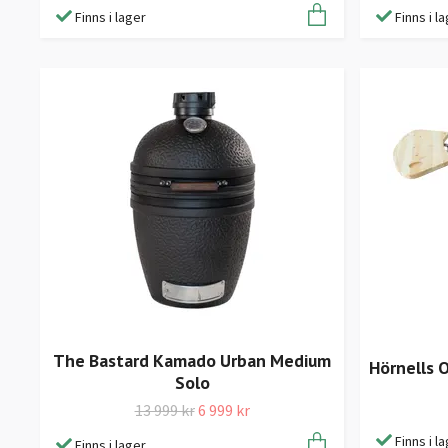
Finns i lager
Finns i l
The Bastard Kamado Urban Medium
Hörnells 
Solo
13 999 kr
6 999 kr
Finns i l
Finns i lager