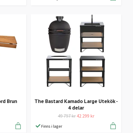
ord Brun
The Bastard Kamado Large Utekök -
4 delar
49 797 kr
42 299 kr
Finns i lager