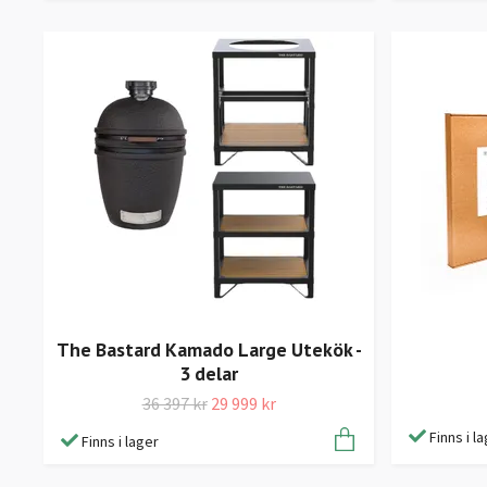
The Bastard Kamado Large Utekök -
3 delar
36 397 kr
29 999 kr
Finns i l
Finns i lager