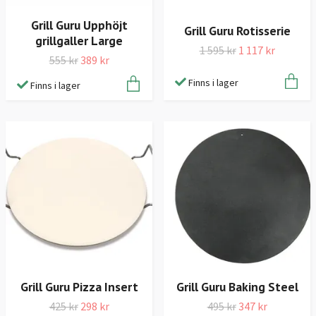
Grill Guru Upphöjt
Grill Guru Rotisserie
grillgaller Large
1 595 kr
1 117 kr
555 kr
389 kr
Finns i lager
Finns i lager
Grill Guru Pizza Insert
Grill Guru Baking Steel
425 kr
298 kr
495 kr
347 kr