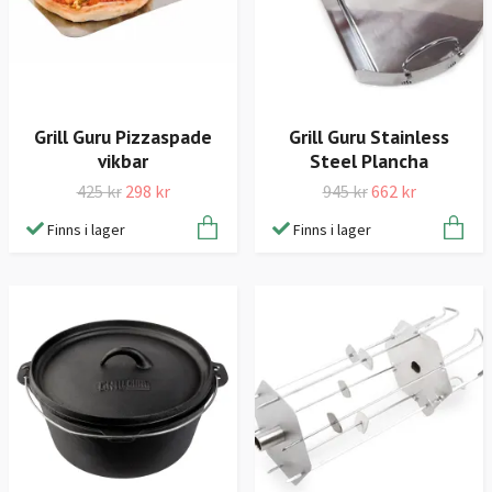
Grill Guru Pizzaspade
Grill Guru Stainless
vikbar
Steel Plancha
425 kr
298 kr
945 kr
662 kr
Finns i lager
Finns i lager