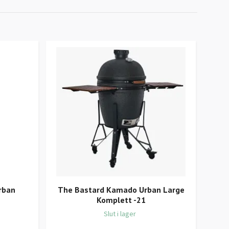
rban
The Bastard Kamado Urban Large
T
Komplett -21
Slut i lager