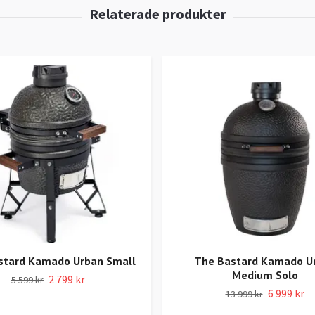
stard Kamado Urban Small
The Bastard Kamado U
Medium Solo
2 799 kr
5 599 kr
6 999 kr
13 999 kr