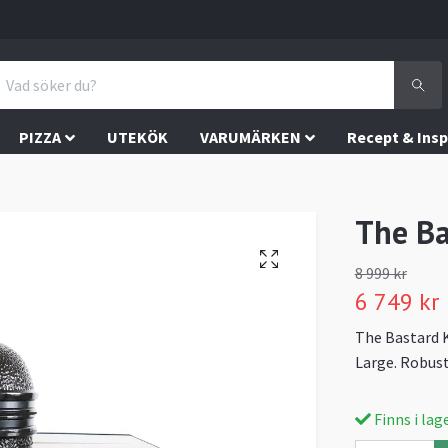
PIZZA
UTEKÖK
VARUMÄRKEN
Recept & Insp
The B
8 999 kr
6 749 kr
The Bastard K
Large. Robust
Finns i lag