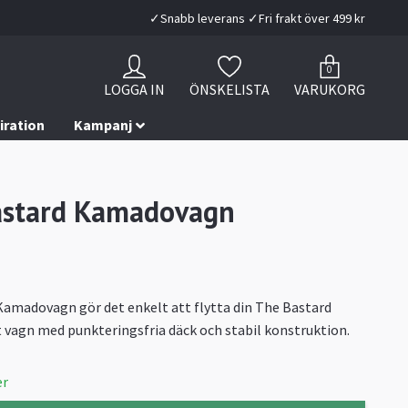
✓Snabb leverans ✓Fri frakt över 499 kr
0
LOGGA IN
ÖNSKELISTA
VARUKORG
iration
Kampanj
astard Kamadovagn
amadovagn gör det enkelt att flytta din The Bastard
 vagn med punkteringsfria däck och stabil konstruktion.
er