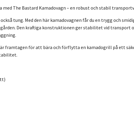
tta med The Bastard Kamadovagn – en robust och stabil transport
också tung. Med den här kamadovagnen får du en trygg och smidig l
ädgården. Den kraftiga konstruktionen ger stabilitet vid transport
äggning.
 framtagen för att bära och förflytta en kamadogrill på ett säkert 
abilitet.
tt)