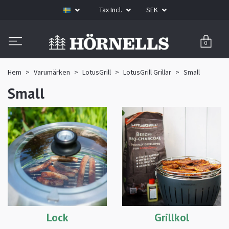
Tax Incl.
SEK
0
Hem
Varumärken
LotusGrill
LotusGrill Grillar
Small
Small
Lock
Grillkol