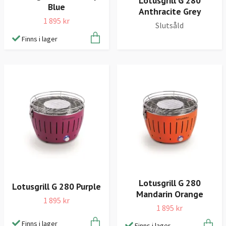
Lotusgrill G 280
Blue
Anthracite Grey
1 895 kr
Slutsåld
Finns i lager
Lotusgrill G 280
Lotusgrill G 280 Purple
Mandarin Orange
1 895 kr
1 895 kr
Finns i lager
Finns i lager