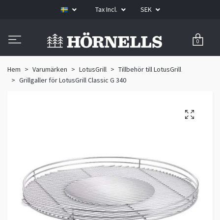
Tax Incl.
SEK
0
Hem
Varumärken
LotusGrill
Tillbehör till LotusGrill
Grillgaller för LotusGrill Classic G 340