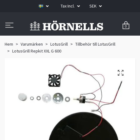
Tax Incl.
SEK
0
Hem
Varumärken
LotusGrill
Tillbehör till LotusGrill
LotusGrill Repkit XXL G 600