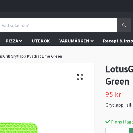
PIZZA
UTEKÖK
VARUMÄRKEN
Recept & Insp
usGrill Grytlapp Kvadrat Lime Green
LotusG
Green
95 kr
Grytlapp i sil
Finns i lag