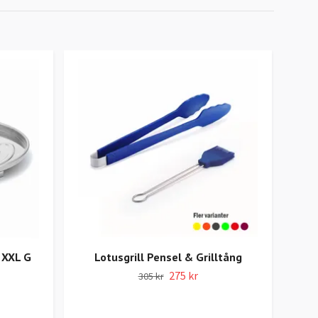
 XXL G
Lotusgrill Pensel & Grilltång
275 kr
305 kr