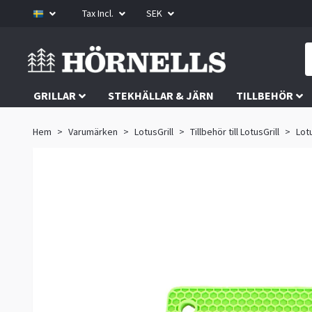
Tax Incl.
SEK
GRILLAR
STEKHÄLLAR & JÄRN
TILLBEHÖR
Hem
Varumärken
LotusGrill
Tillbehör till LotusGrill
Lot