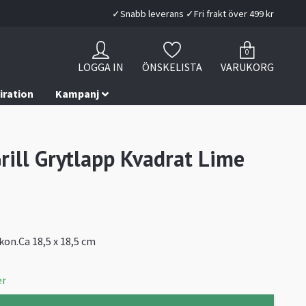
✓Snabb leverans ✓Fri frakt över 499 kr
0
LOGGA IN
ÖNSKELISTA
VARUKORG
iration
Kampanj
rill Grytlapp Kvadrat Lime
ikon.Ca 18,5 x 18,5 cm
er