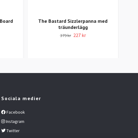
 Board
The Bastard Sizzlerpanna med
The
träunderlägg
227 kr
379 kr
Sociala medier
Facebook
Instagram
Twitter