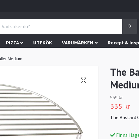
PIZZA
UTEKÖK
VARUMÄRKEN
Recept & Insp
aller Medium
The Ba
Mediu
559 kr
335 kr
The Bastard G
Finns i lag