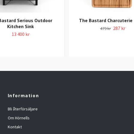
Bastard Serious Outdoor
The Bastard Charcuterie
Kitchen Sink
287 kr
479 kr
13 400 kr
Information
Bli återförsäljare
Om Hörnells
Kontakt