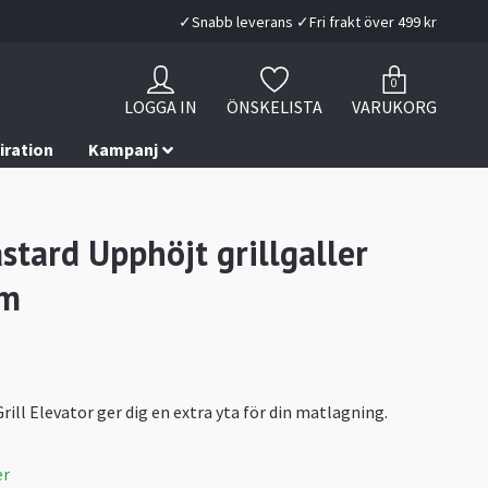
✓Snabb leverans ✓Fri frakt över 499 kr
0
LOGGA IN
ÖNSKELISTA
VARUKORG
iration
Kampanj
stard Upphöjt grillgaller
m
rill Elevator ger dig en extra yta för din matlagning.
er