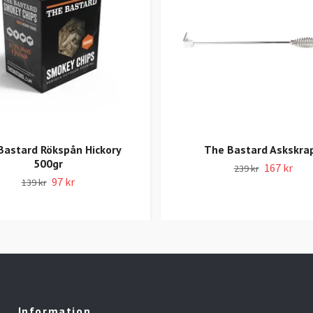
Bastard Rökspån Hickory
The Bastard Askskra
500gr
167 kr
239 kr
97 kr
139 kr
Information