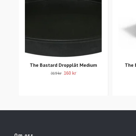
The Bastard Dropplåt Medium
The 
160 kr
319 kr
Om oss