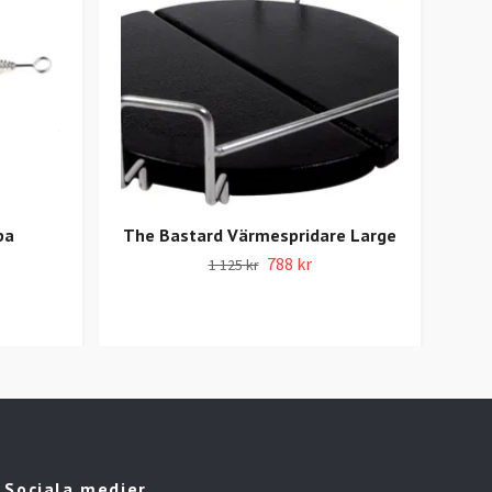
pa
The Bastard Värmespridare Large
Sm
788 kr
1 125 kr
Sociala medier