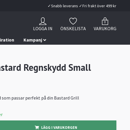
✓Snabb leverans ✓Fri frakt över 499 kr
0
LOGGA IN
ÖNSKELISTA
VARUKORG
iration
Kampanj
stard Regnskydd Small
 som passar perfekt på din Bastard Grill
er
LÄGG I VARUKORGEN