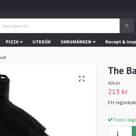
PIZZA
UTEKÖK
VARUMÄRKEN
Recept & Insp
all
The Ba
425 kr
213 kr
Ett regnskydd
Finns i lag