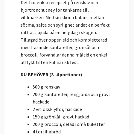
Det här enkla receptet på renskav och
hjortronchutney för tankarna till
vildmarken. Med sin sköna balans mellan
sötma, sälta och syrlighet är det en perfekt
rätt att bjuda på en helgdag i skogen.
Tillagad över öppen eld och kompletterad
med fräsande kantareller, grönkål och
broccoli, förvandlar denna måltid en enkel
utflykt till en kulinarisk fest.
DU BEHÖVER (3 -4 portioner)
500 g renskav
200 g kantareller, rengjorda och grovt
hackade
2 vitlöksklyftor, hackade
150 g grönkål, grovt hackad
200 g broccoli, delad i små buketter
4 tortillabröd