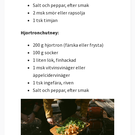
Salt och peppar, efter smak
2 msk smör eller rapsolja
1 tsk timjan
Hjortronchutney:
200 g hjortron (färska eller frysta)
100 g socker
1 liten lök, finhackad
1 msk vitvinsvinäger eller
äppelcidervinäger
1 tsk ingefära, riven
Salt och peppar, efter smak