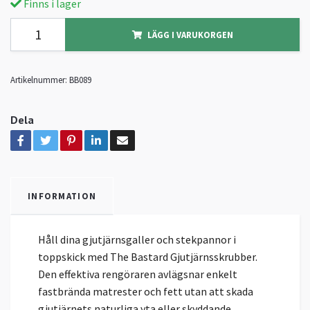
Finns i lager
LÄGG I VARUKORGEN
Artikelnummer:
BB089
Dela
INFORMATION
Håll dina gjutjärnsgaller och stekpannor i
toppskick med The Bastard Gjutjärnsskrubber.
Den effektiva rengöraren avlägsnar enkelt
fastbrända matrester och fett utan att skada
gjutjärnets naturliga yta eller skyddande